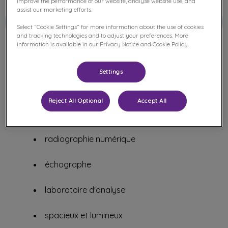
improve the performance of our website, analyse website use, and
assist our marketing efforts.
Rencontrez l'équipe
Select “Cookie Settings” for more information about the use of cookies
and tracking technologies and to adjust your preferences. More
information is available in our Privacy Notice and Cookie Policy.
Settings
Notre structure est équipée de matériel
Reject All Optional
Accept All
de pointe :
radiographie numérique
échographe
laboratoire d'analyse
spacieux et lumineux