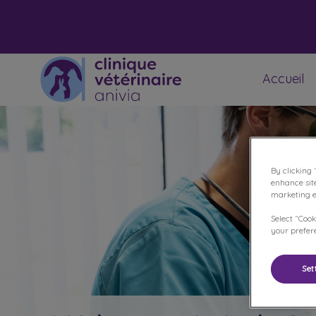
Accueil
Page d'accueil de Clinique vétérinaire An
By clicking 
enhance sit
marketing ef
Select “Cook
your prefere
Set