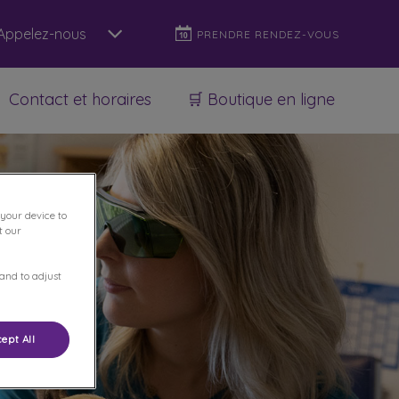
Appelez-nous
PRENDRE RENDEZ-VOUS
Contact et horaires
🛒 Boutique en ligne
 your device to
t our
 and to adjust
ept All