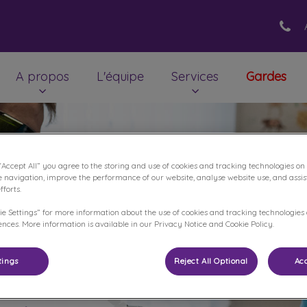
A propos
L'équipe
Services
Gardes
ivia
“Accept All” you agree to the storing and use of cookies and tracking technologies on
e navigation, improve the performance of our website, analyse website use, and assis
forts.
ie Settings” for more information about the use of cookies and tracking technologies
nces. More information is available in our Privacy Notice and Cookie Policy.
tings
Reject All Optional
Acc